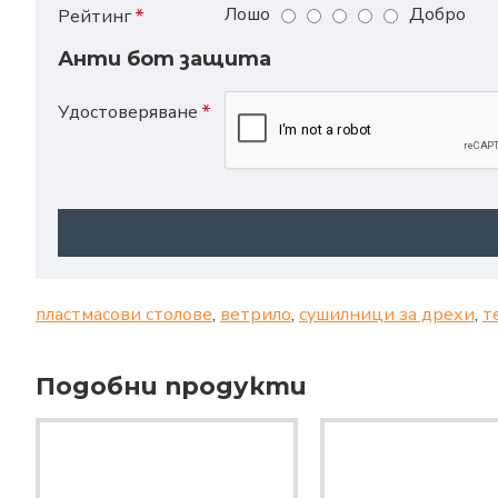
Лошо
Добро
Рейтинг
Анти бот защита
Удостоверяване
пластмасови столове
,
ветрило
,
сушилници за дрехи
,
т
Подобни продукти