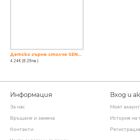
Детско гърне столче SENYAYLA
4.24€
(8.29лв.)
Информация
Вход и а
За нас
Моят акаунт
Връщане и замяна
История на 
Контакти
Регистраци