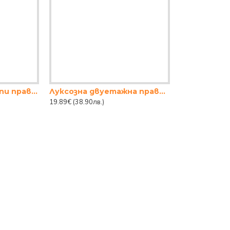
Огледало LED 3степи правоъгално
Луксозна двуетажна правоъгълна етажерка за козметика, парфюми и бижута в златист цвят
19.89€
(38.90лв.)