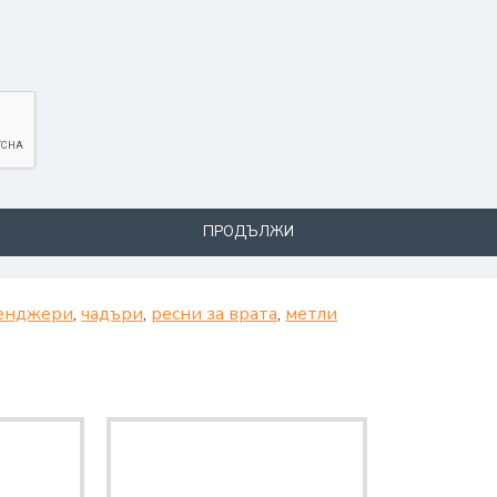
ПРОДЪЛЖИ
енджери
,
чадъри
,
ресни за врата
,
метли