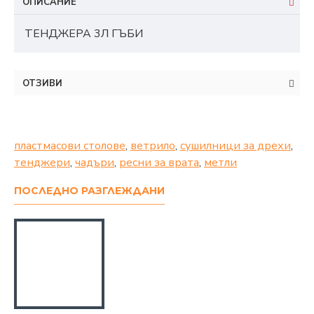
ОПИСАНИЕ
ТЕНДЖЕРА 3Л ГЪБИ
ОТЗИВИ
пластмасови столове
,
ветрило
,
сушилници за дрехи
,
тенджери
,
чадъри
,
ресни за врата
,
метли
ПОСЛЕДНО РАЗГЛЕЖДАНИ