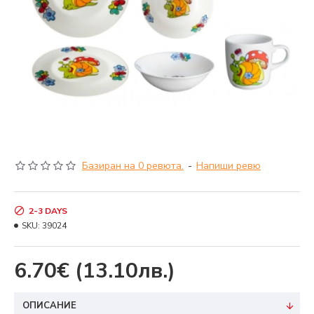
Базиран на 0 ревюта.
-
Напиши ревю
2-3 DAYS
SKU:
39024
6.70€
(13.10лв.)
ОПИСАНИЕ