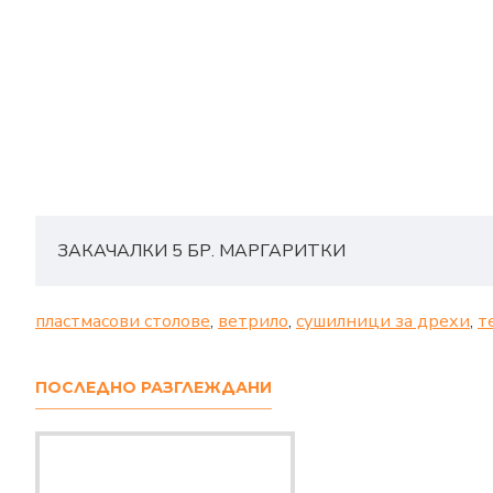
ЗАКАЧАЛКИ 5 БР. МАРГАРИТКИ
пластмасови столове
,
ветрило
,
сушилници за дрехи
,
т
ПОСЛЕДНО РАЗГЛЕЖДАНИ