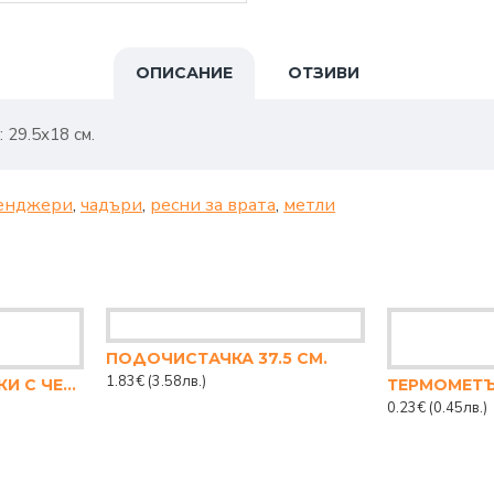
ОПИСАНИЕ
ОТЗИВИ
 29.5х18 см.
енджери
,
чадъри
,
ресни за врата
,
метли
ПОДОЧИСТАЧКА 37.5 СМ.
1.83€
(3.58лв.)
ОБУВАЛКА ЗА ОБУВКИ С ЧЕСАЛО
0.23€
(0.45лв.)