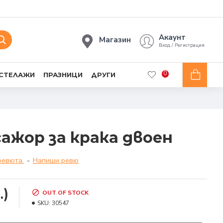
Акаунт
Магазин
Вход / Регистрация
0
 СТЕЛАЖИ
ПРАЗНИЦИ
ДРУГИ
ажор за крака двоен
ревюта.
-
Напиши ревю
.)
OUT OF STOCK
SKU:
30547