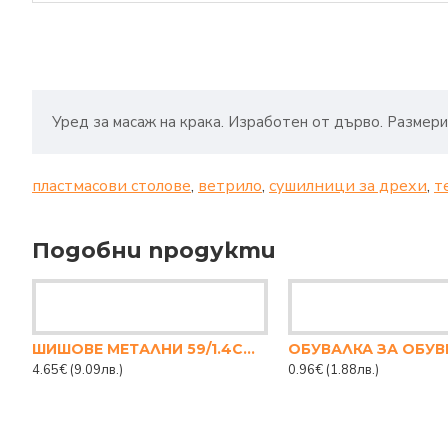
Уред за масаж на крака. Изработен от дърво. Размери:
пластмасови столове
,
ветрило
,
сушилници за дрехи
,
т
Подобни продукти
ШИШОВЕ МЕТАЛНИ 59/1.4СМ ДЕБЕЛИ
4.65€
(9.09лв.)
0.96€
(1.88лв.)