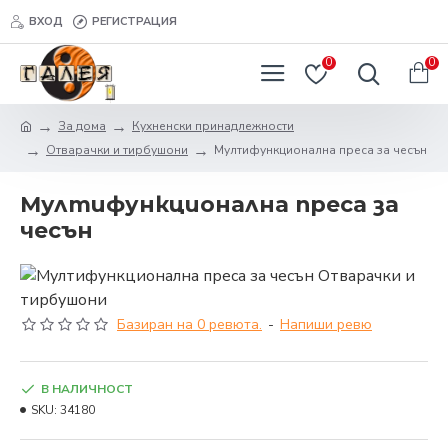
ВХОД
РЕГИСТРАЦИЯ
0
0
За дома
Кухненски принадлежности
Отварачки и тирбушони
Мултифункционална преса за чесън
Мултифункционална преса за
чесън
Базиран на 0 ревюта.
-
Напиши ревю
В НАЛИЧНОСТ
SKU:
34180