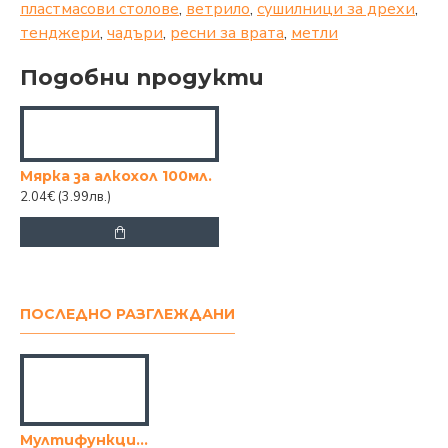
пластмасови столове
,
ветрило
,
сушилници за дрехи
,
тенджери
,
чадъри
,
ресни за врата
,
метли
Подобни продукти
Мярка за алкохол 100мл.
2.04€
(3.99лв.)
ПОСЛЕДНО РАЗГЛЕЖДАНИ
Мултифункционална преса за чесън