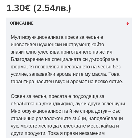
1.30€
(2.54лв.)
ОПИСАНИЕ
Мултифункционалната преса за чесън е
иновативен кухненски инструмент, който
значително улеснява приготвянето на ястия.
Благодарение на специалната си дъгообразна
форма, тя позволява пресоването на чесън без
усилие, запазвайки ароматните му масла. Това
гарантира наситен вкус и аромат на всяко ястие.
Освен за чесън, пресата е подходяща за
обработка на джинджифил, лук и други зеленчуци.
Многофункционалността й не спира дотук – със
странично разположените зъбци, наподобяващи
чук, можете лесно да сплесквате месо, кайма и
други продукти. Това я прави незаменим