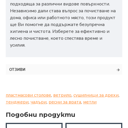
подходяща за различни видове повърхности.
Независимо дали става въпрос за почистване на
дома, офиса или работното място, този продукт
ще Ви помогне да поддържате безупречна
хигиена и чистота. Изберете за ефективно и
лесно почистване, което спестява време и
усилия.
ОТЗИВИ
пластмасови столове
,
ветрило
,
сушилници за дрехи
,
тенджери
,
чадъри
,
ресни за врата
,
метли
Подобни продукти