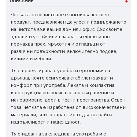
ОПИСАНИЕ
Четката за почистване е висококачествен
продукт, предназначен да улесни поддържането
на чистота във вашия дом или офис. Със своите
здрави и устойчиви влакна, тя ефективно
премахва прах, мръсотия и отпадъци от
различни повърхности, включително подове,
килими и мебели.
Тя е проектирана с удобна и ергономична
дръжка, която осигурява стабилен захват и
комфорт при употреба. Леката и компактна
конструкция позволява лесно съхранение и
маневриране, дори в тесни пространства. Освен
това, четката е изработена от висококачествени
материали, които гарантират дълготрайна
издръжливост и надеждност.
Тя е идеална за ежедневна употреба и е