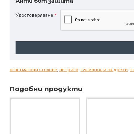
Анти бот защита
Удостоверяване
пластмасови столове
,
ветрило
,
сушилници за дрехи
,
т
Подобни продукти