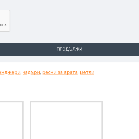
ПРОДЪЛЖИ
енджери
,
чадъри
,
ресни за врата
,
метли