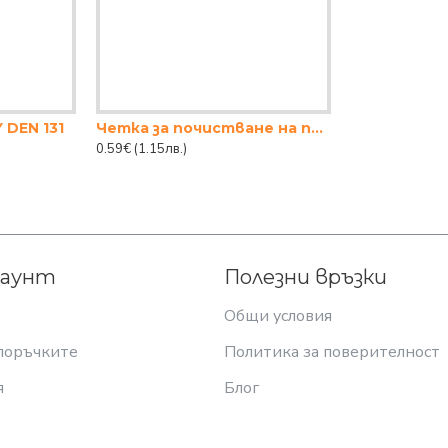
 DEN 131
Четка за почистване на прах МАЛКА
0.59€
(1.15лв.)
каунт
Полезни връзки
Общи условия
поръчките
Политика за поверителност
я
Блог