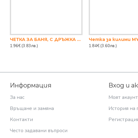
ЧЕТКА ЗА БАНЯ, С ДРЪЖКА SOFTON
Четка за килими MY
1.96€
(3.83лв.)
1.84€
(3.60лв.)
Информация
Вход и а
За нас
Моят акаунт
Връщане и замяна
История на 
Контакти
Регистраци
Често задавани въпроси