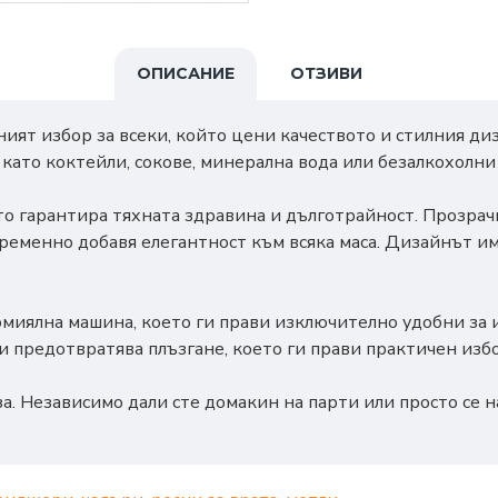
ОПИСАНИЕ
ОТЗИВИ
ят избор за всеки, който цени качеството и стилния диз
 като коктейли, сокове, минерална вода или безалкохолни
то гарантира тяхната здравина и дълготрайност. Прозрачн
ременно добавя елегантност към всяка маса. Дизайнът им
ъдомиялна машина, което ги прави изключително удобни з
 предотвратява плъзгане, което ги прави практичен избо
за. Независимо дали сте домакин на парти или просто се 