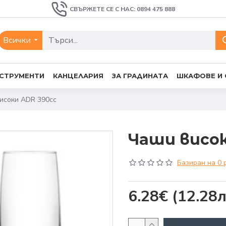
СВЪРЖЕТЕ СЕ С НАС: 0894 475 888
Всички
СТРУМЕНТИ
КАНЦЕЛАРИЯ
ЗА ГРАДИНАТА
ШКАФОВЕ И
исоки ADR 390cc
Чаши висок
Базиран на 0 
6.28€
(12.28л