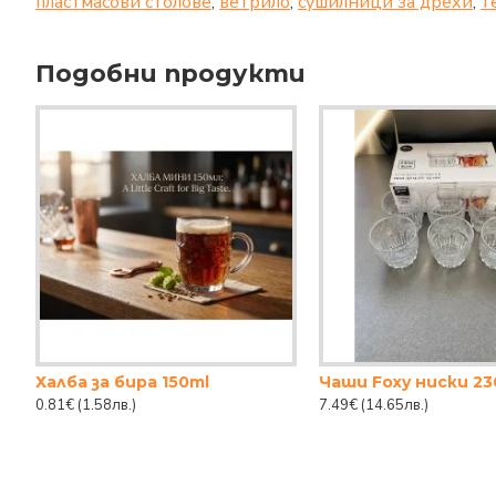
пластмасови столове
,
ветрило
,
сушилници за дрехи
,
т
Подобни продукти
Халба за бира 150ml
0.81€
(1.58лв.)
7.49€
(14.65лв.)