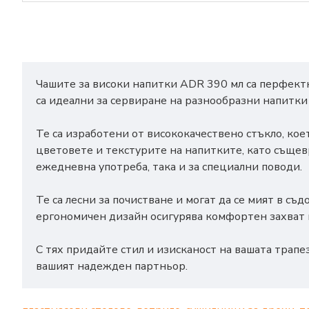
Чашите за високи напитки ADR 390 мл са перфектни
са идеални за сервиране на разнообразни напитки
Те са изработени от висококачествено стъкло, кое
цветовете и текстурите на напитките, като същев
ежедневна употреба, така и за специални поводи.
Те са лесни за почистване и могат да се мият в с
ергономичен дизайн осигурява комфортен захват и
С тях придайте стил и изисканост на вашата трапе
вашият надежден партньор.