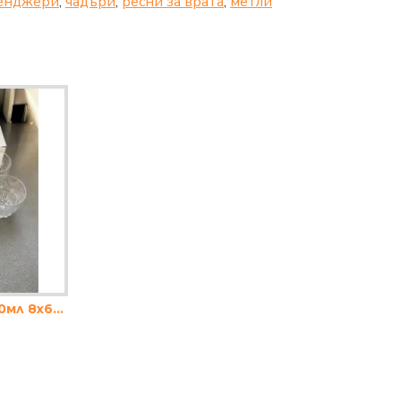
енджери
,
чадъри
,
ресни за врата
,
метли
Чаши Foxy ниски 230мл 8x6см