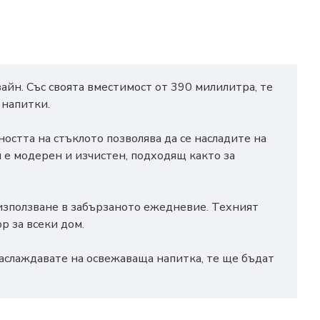
айн. Със своята вместимост от 390 милилитра, те
 напитки.
остта на стъклото позволява да се насладите на
 е модерен и изчистен, подходящ както за
а използване в забързаното ежедневие. Техният
р за всеки дом.
наслаждавате на освежаваща напитка, те ще бъдат