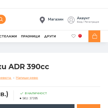
Акаунт
Магазин
Вход / Регистрация
0
 СТЕЛАЖИ
ПРАЗНИЦИ
ДРУГИ
и ADR 390cc
ревюта.
-
Напиши ревю
в.)
В НАЛИЧНОСТ
SKU:
37395