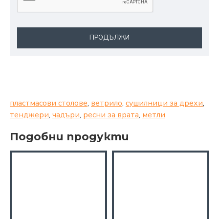
ПРОДЪЛЖИ
пластмасови столове
,
ветрило
,
сушилници за дрехи
,
тенджери
,
чадъри
,
ресни за врата
,
метли
Подобни продукти