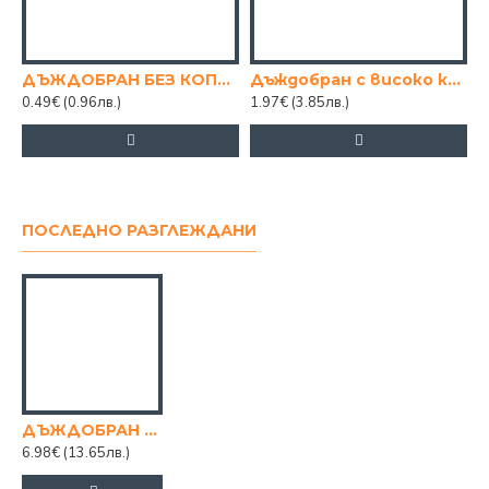
ДЪЖДОБРАН БЕЗ КОПЧЕ
Дъждобран с високо качество
0.49€
(0.96лв.)
1.97€
(3.85лв.)
1
ПОСЛЕДНО РАЗГЛЕЖДАНИ
ДЪЖДОБРАН 2 ЧАСТИ
6.98€
(13.65лв.)