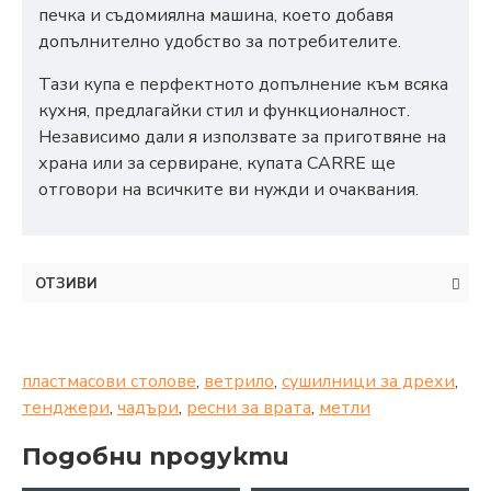
печка и съдомиялна машина, което добавя
допълнително удобство за потребителите.
Тази купа е перфектното допълнение към всяка
кухня, предлагайки стил и функционалност.
Независимо дали я използвате за приготвяне на
храна или за сервиране, купата CARRE ще
отговори на всичките ви нужди и очаквания.
ОТЗИВИ
пластмасови столове
,
ветрило
,
сушилници за дрехи
,
тенджери
,
чадъри
,
ресни за врата
,
метли
Подобни продукти