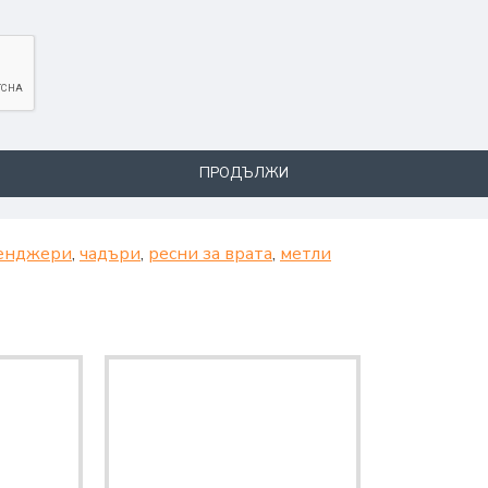
ПРОДЪЛЖИ
енджери
,
чадъри
,
ресни за врата
,
метли