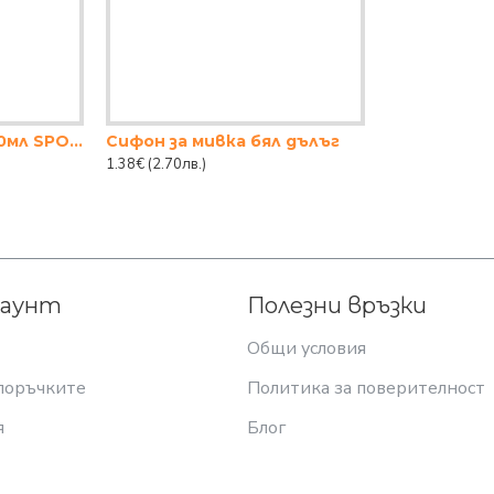
Бутилка за вода 500мл SPORT
Сифон за мивка бял дълъг
1.38€
(2.70лв.)
каунт
Полезни връзки
Общи условия
поръчките
Политика за поверителност
я
Блог