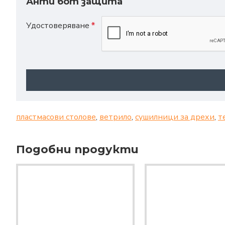
Анти бот защита
Удостоверяване
пластмасови столове
,
ветрило
,
сушилници за дрехи
,
т
Подобни продукти