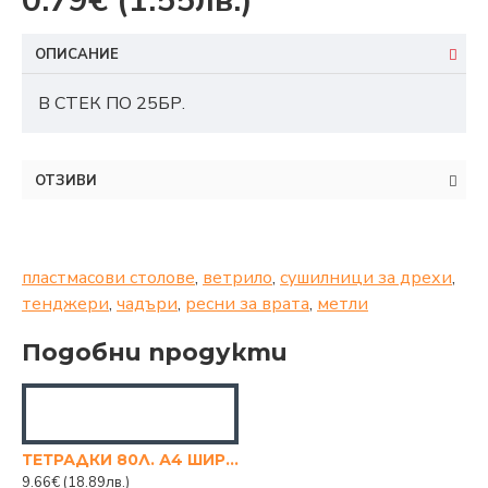
0.79€
(1.55лв.)
ОПИСАНИЕ
В СТЕК ПО 25БР.
ОТЗИВИ
пластмасови столове
,
ветрило
,
сушилници за дрехи
,
тенджери
,
чадъри
,
ресни за врата
,
метли
Подобни продукти
ТЕТРАДКИ 80Л. А4 ШИРОКИ РЕДОВЕ
9.66€
(18.89лв.)