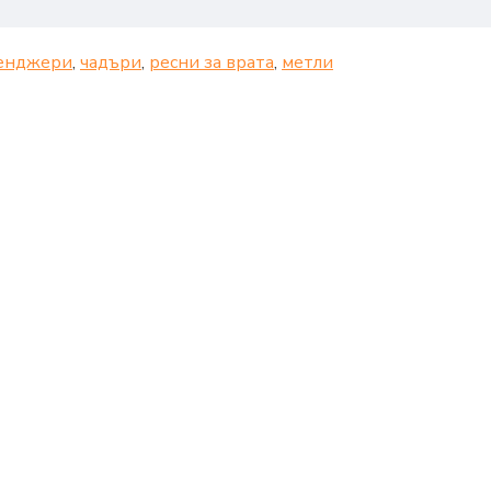
енджери
,
чадъри
,
ресни за врата
,
метли