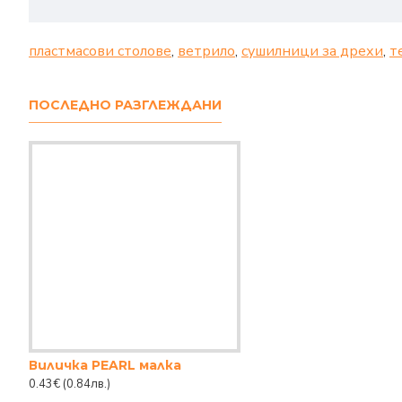
пластмасови столове
,
ветрило
,
сушилници за дрехи
,
т
ПОСЛЕДНО РАЗГЛЕЖДАНИ
Виличка PEARL малка
0.43€
(0.84лв.)