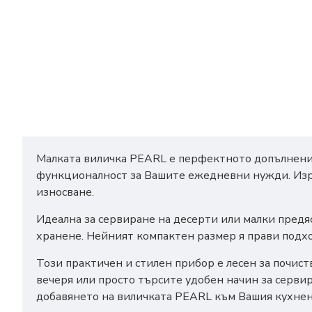
Малката виличка PEARL е перфектното допълнение 
функционалност за Вашите ежедневни нужди. Изра
износване.
Идеална за сервиране на десерти или малки предя
хранене. Нейният компактен размер я прави подхо
Този практичен и стилен прибор е лесен за почист
вечеря или просто търсите удобен начин за серви
добавянето на виличката PEARL към Вашия кухненс