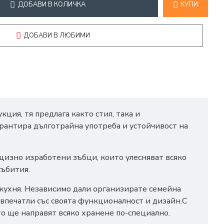
ДОБАВИ В КОЛИЧКА
КУПИ
ДОБАВИ В ЛЮБИМИ
ия, тя предлага както стил, така и
рантира дълготрайна употреба и устойчивост на
ецизно изработени зъбци, които улесняват всяко
събития.
а кухня. Независимо дали организирате семейна
 впечатли със своята функционалност и дизайн.С
о ще направят всяко хранене по-специално.