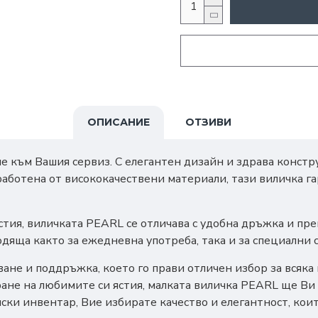
ОПИСАНИЕ
ОТЗИВИ
към Вашия сервиз. С елегантен дизайн и здрава конструкц
ботена от висококачествени материали, тази виличка га
стия, виличката PEARL се отличава с удобна дръжка и пр
дяща както за ежедневна употреба, така и за специални 
ване и поддръжка, което го прави отличен избор за всяк
ране на любимите си ястия, малката виличка PEARL ще Ви
ки инвентар, Вие избирате качество и елегантност, коит