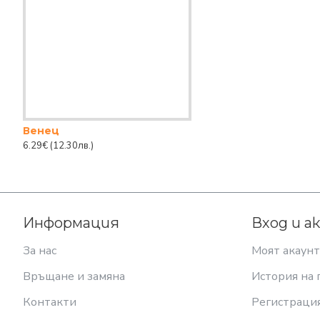
Венец
6.29€
(12.30лв.)
Информация
Вход и а
За нас
Моят акаунт
Връщане и замяна
История на 
Контакти
Регистраци