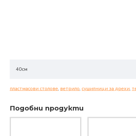
40см
пластмасови столове
,
ветрило
,
сушилници за дрехи
,
т
Подобни продукти