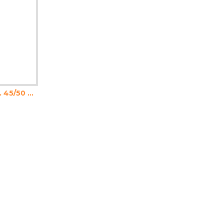
ЧУВАЛ ЗА СМЕТ 20Л. 45/50 50БР.