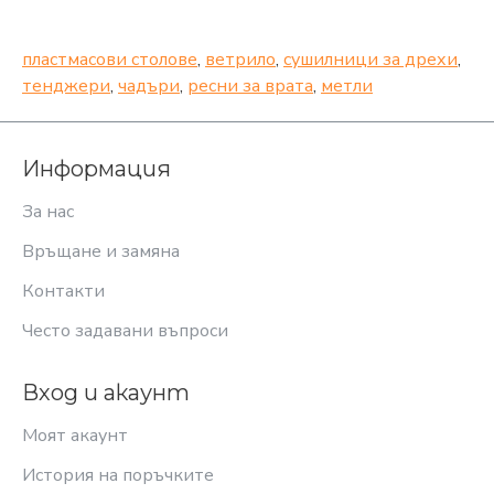
пластмасови столове
,
ветрило
,
сушилници за дрехи
,
тенджери
,
чадъри
,
ресни за врата
,
метли
Информация
За нас
Връщане и замяна
Контакти
Често задавани въпроси
Вход и акаунт
Моят акаунт
История на поръчките