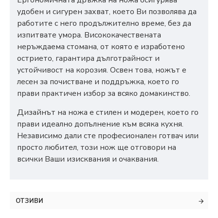
Ергономичната дръжка на ножа осигурява
удобен и сигурен захват, което Ви позволява да
работите с него продължително време, без да
изпитвате умора. Висококачествената
неръждаема стомана, от която е изработено
острието, гарантира дълготрайност и
устойчивост на корозия. Освен това, ножът е
лесен за почистване и поддръжка, което го
прави практичен избор за всяко домакинство.
Дизайнът на ножа е стилен и модерен, което го
прави идеално допълнение към всяка кухня.
Независимо дали сте професионален готвач или
просто любител, този нож ще отговори на
всички Ваши изисквания и очаквания.
ОТЗИВИ