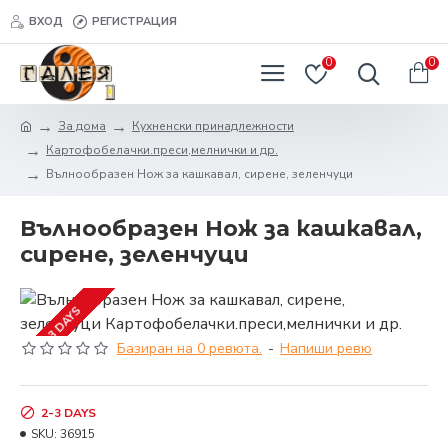
ВХОД
РЕГИСТРАЦИЯ
0
0
За дома
Кухненски принадлежности
Картофобелачки.преси,мелнички и др.
Вълнообразен Нож за кашкавал, сирене, зеленчуци
Вълнообразен Нож за кашкавал,
сирене, зеленчуци
2-3 DAYS
Базиран на 0 ревюта.
-
Напиши ревю
2-3 DAYS
SKU:
36915