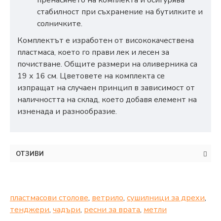
пренасянето на комплекта и осигурява
стабилност при съхранение на бутилките и
солничките.
Комплектът е изработен от висококачествена
пластмаса, което го прави лек и лесен за
почистване. Общите размери на оливерника са
19 х 16 см. Цветовете на комплекта се
изпращат на случаен принцип в зависимост от
наличността на склад, което добавя елемент на
изненада и разнообразие.
ОТЗИВИ
пластмасови столове
,
ветрило
,
сушилници за дрехи
,
тенджери
,
чадъри
,
ресни за врата
,
метли