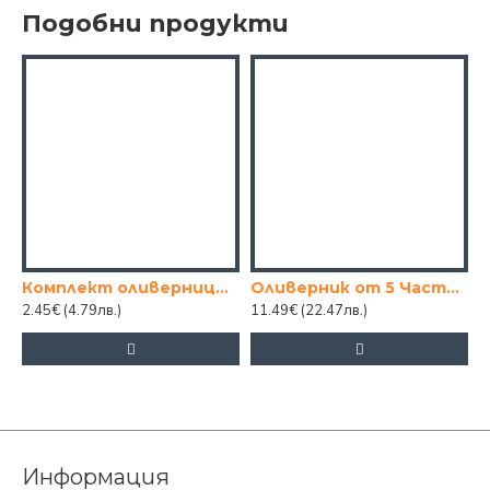
Подобни продукти
Комплект оливерници и солници 4 части
Оливерник от 5 Части Vintage
2.45€
(4.79лв.)
11.49€
(22.47лв.)
5
Информация