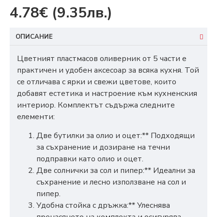
4.78€
(9.35лв.)
ОПИСАНИЕ
Цветният пластмасов оливерник от 5 части е
практичен и удобен аксесоар за всяка кухня. Той
се отличава с ярки и свежи цветове, които
добавят естетика и настроение към кухненския
интериор. Комплектът съдържа следните
елементи:
Две бутилки за олио и оцет:** Подходящи
за съхранение и дозиране на течни
подправки като олио и оцет.
Две солнички за сол и пипер:** Идеални за
съхранение и лесно използване на сол и
пипер.
Удобна стойка с дръжка:** Улеснява