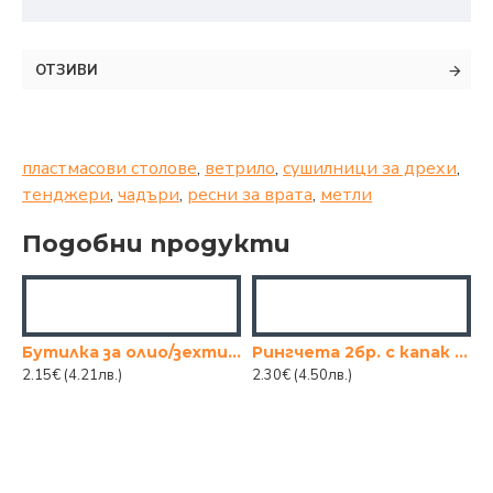
ОТЗИВИ
пластмасови столове
,
ветрило
,
сушилници за дрехи
,
тенджери
,
чадъри
,
ресни за врата
,
метли
Подобни продукти
Бутилка за олио/зехтин HENA 250ml.
Рингчета 2бр. с капак квадрат
2.15€
(4.21лв.)
2.30€
(4.50лв.)