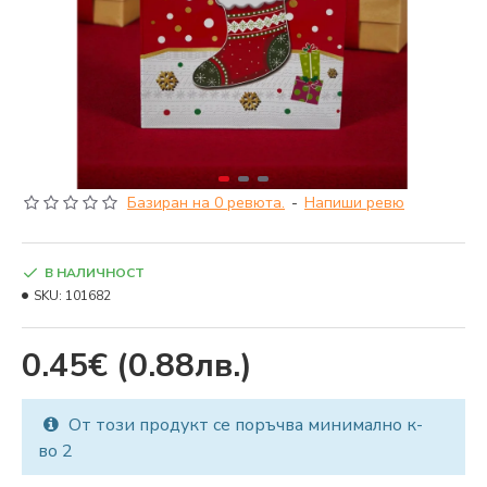
Базиран на 0 ревюта.
-
Напиши ревю
В НАЛИЧНОСТ
SKU:
101682
0.45€
(0.88лв.)
От този продукт се поръчва минимално к-
во 2