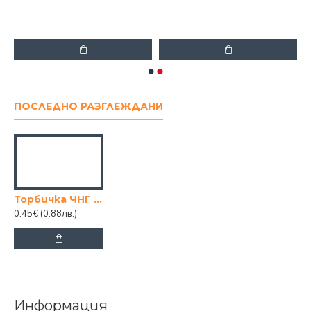
'
ПОСЛЕДНО РАЗГЛЕЖДАНИ
Торбичка ЧНГ тънка 26/33/12см
0.45€
(0.88лв.)
Информация