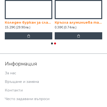
ЗОРЦИ
Коледен буркан за сладки - Снежен човек 30СМ.
Кръгла алуминиева тава за еднократна употреба 23 см
15.29€
(29.90лв.)
0.38€
(0.74лв.)
Информация
За нас
Връщане и замяна
Контакти
Често задавани въпроси