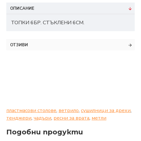
ОПИСАНИЕ
ТОПКИ 6БР. СТЪКЛЕНИ 6СМ.
ОТЗИВИ
пластмасови столове
,
ветрило
,
сушилници за дрехи
,
тенджери
,
чадъри
,
ресни за врата
,
метли
Подобни продукти