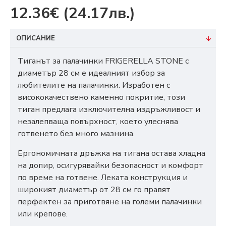
12.36€
(24.17лв.)
ОПИСАНИЕ
Тиганът за палачинки FRIGERELLA STONE с
диаметър 28 см е идеалният избор за
любителите на палачинки. Изработен с
висококачествено каменно покритие, този
тиган предлага изключителна издръжливост и
незалепваща повърхност, което улеснява
готвенето без много мазнина.
Ергономичната дръжка на тигана остава хладна
на допир, осигурявайки безопасност и комфорт
по време на готвене. Леката конструкция и
широкият диаметър от 28 см го правят
перфектен за приготвяне на големи палачинки
или крепове.