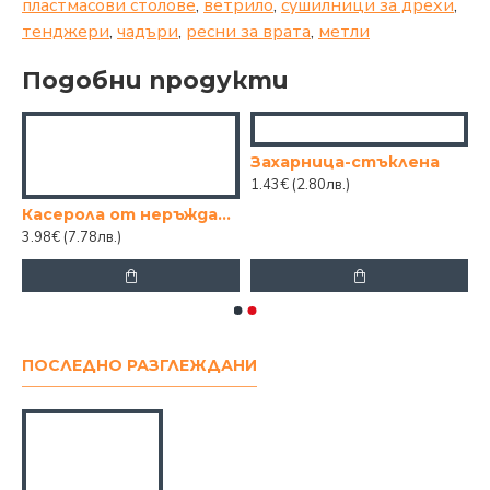
пластмасови столове
,
ветрило
,
сушилници за дрехи
,
тенджери
,
чадъри
,
ресни за врата
,
метли
Подобни продукти
Захарница-стъклена
1.43€
(2.80лв.)
 14СМ.
Касерола от неръждаема стомана № 2, 14см.
3.98€
(7.78лв.)
ПОСЛЕДНО РАЗГЛЕЖДАНИ