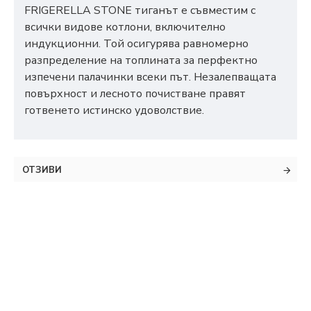
FRIGERELLA STONE тиганът е съвместим с
всички видове котлони, включително
индукционни. Той осигурява равномерно
разпределение на топлината за перфектно
изпечени палачинки всеки път. Незалепващата
повърхност и лесното почистване правят
готвенето истинско удоволствие.
ОТЗИВИ