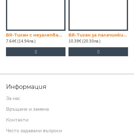
BR-Тиган с незалепващо покритие 26cm. ЧЕРЕН
BR-Тиган за палачинки с незалепващо покритие 28cm
7.64€
(14.94лв.)
10.38€
(20.30лв.)
Информация
За нас
Връщане и замяна
Контакти
Често задавани въпроси