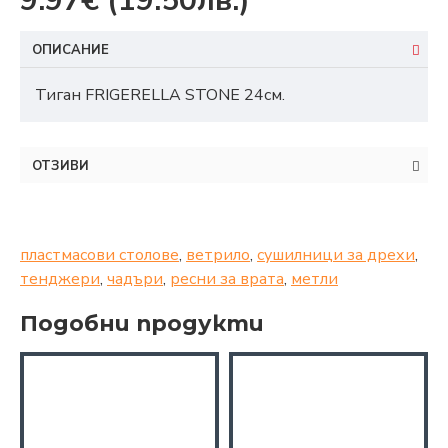
9.97€
(19.50лв.)
ОПИСАНИЕ
Тиган FRIGERELLA STONE 24см.
ОТЗИВИ
пластмасови столове
,
ветрило
,
сушилници за дрехи
,
тенджери
,
чадъри
,
ресни за врата
,
метли
Подобни продукти