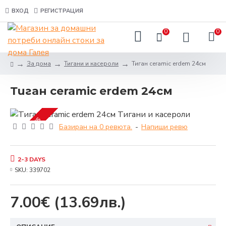
ВХОД
РЕГИСТРАЦИЯ
0
0
За дома
Тигани и касероли
Тиган ceramic erdem 24см
Тиган ceramic erdem 24см
2-3 DAYS
Базиран на 0 ревюта.
-
Напиши ревю
2-3 DAYS
SKU:
339702
7.00€
(13.69лв.)