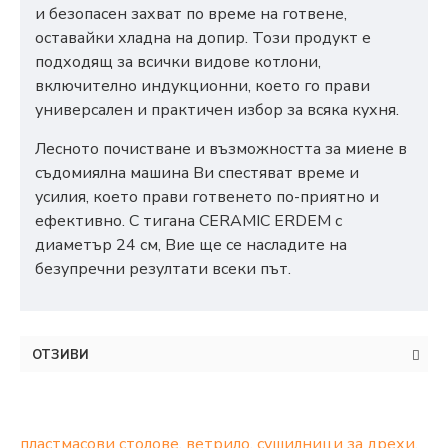
и безопасен захват по време на готвене,
оставайки хладна на допир. Този продукт е
подходящ за всички видове котлони,
включително индукционни, което го прави
универсален и практичен избор за всяка кухня.
Лесното почистване и възможността за миене в
съдомиялна машина Ви спестяват време и
усилия, което прави готвенето по-приятно и
ефективно. С тигана CERAMIC ERDEM с
диаметър 24 см, Вие ще се насладите на
безупречни резултати всеки път.
ОТЗИВИ
пластмасови столове
,
ветрило
,
сушилници за дрехи
,