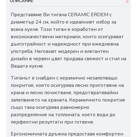
ОПИСАНИЕ
Представяме Ви тигана CERAMIC ERDEM с
диаметър 24 см, който е идеалният избор за
всяка кухня. Този тиган е изработен от
висококачествени материали, които осигуряват
дълготрайност и надеждност при ежедневна
употреба. Неговият модерен и елегантен
дизайн в червен цвят придава свежест и стил на
Вашата кухня.
Тиганът е снабден с керамично незалепващо
покритие, което осигурява лесно приготвяне на
храна и лесно почистване, предотвратявайки
залепването на храната. Керамичното покритие
също така осигурява равномерно
разпределение на топлината, което води до
перфектни резултати при готвене.
Ергономичната дръжка предоставя комфортен