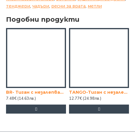
тенджери
,
чадъри
,
ресни за врата
,
метли
Подобни продукти
BR- Тиган с незалепващо покритие 24cm ЧЕРЕН
TANGO-Тиган с незалепващо покритие 28x5,5cm ЧЕРНО
7.48€
(14.63лв.)
12.77€
(24.98лв.)
4