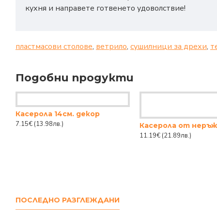
кухня и направете готвенето удоволствие!
пластмасови столове
,
ветрило
,
сушилници за дрехи
,
т
Подобни продукти
Касерола 14см. декор
7.15€
(13.98лв.)
11.19€
(21.89лв.)
ПОСЛЕДНО РАЗГЛЕЖДАНИ