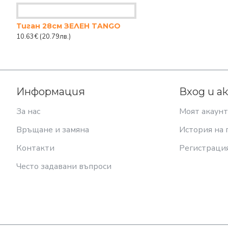
Тиган 28см ЗЕЛЕН TANGO
10.63€
(20.79лв.)
Информация
Вход и а
За нас
Моят акаунт
Връщане и замяна
История на 
Контакти
Регистраци
Често задавани въпроси