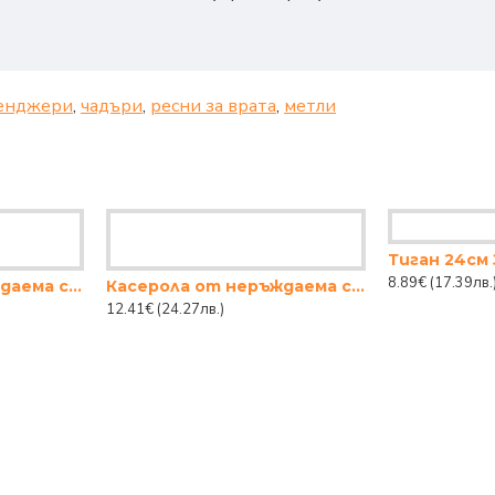
енджери
,
чадъри
,
ресни за врата
,
метли
Тиган 24см
8.89€
(17.39лв.
Касерола от неръждаема стомана 16СМ.
Касерола от неръждаема стомана 18СМ.
12.41€
(24.27лв.)