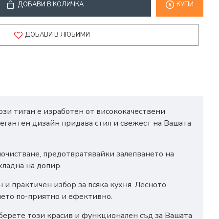
ДОБАВИ В КОЛИЧКА
КУПИ
ДОБАВИ В ЛЮБИМИ
ози тиган е изработен от висококачествени
егантен дизайн придава стил и свежест на Вашата
 почистване, предотвратявайки залепването на
хладна на допир.
 и практичен избор за всяка кухня. Лесното
нето по-приятно и ефективно.
зберете този красив и функционален съд за Вашата