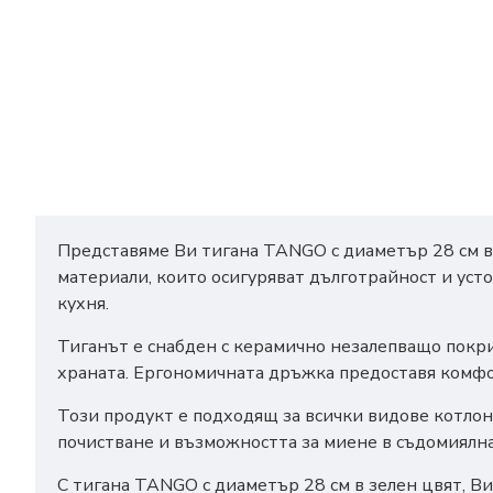
Представяме Ви тигана TANGO с диаметър 28 см в 
материали, които осигуряват дълготрайност и уст
кухня.
Тиганът е снабден с керамично незалепващо покри
храната. Ергономичната дръжка предоставя комфор
Този продукт е подходящ за всички видове котлон
почистване и възможността за миене в съдомиялна
С тигана TANGO с диаметър 28 см в зелен цвят, Ви