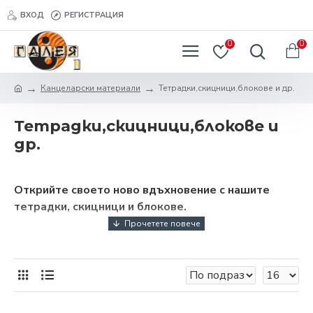
ВХОД
РЕГИСТРАЦИЯ
0
0
Канцеларски материали
Тетрадки,скицници,блокове и др.
Тетрадки,скицници,блокове и
др.
Открийте своето ново вдъхновение с нашите
тетрадки, скицници и блокове.
Няма значение дали сте ученик, студент, художник
или любител, който едва сега преоткрива своите
таланти. Ние – от онлайн магазин за домашни
потреби Галея, сме си поставили за цел да Ви
предложим всичко необходимо по пътя Ви на