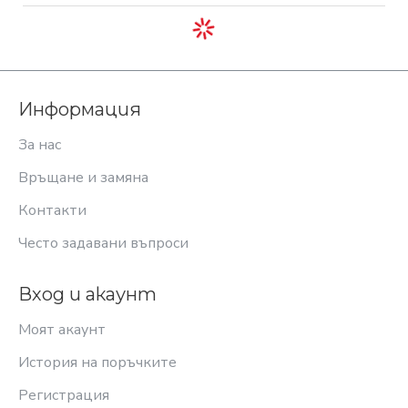
модели още СЕГА през
нашия онлайн магазин.
Или като се свържете с нас на телефон:
0894 475
Информация
888
.
За нас
Връщане и замяна
Контакти
Често задавани въпроси
Вход и акаунт
Моят акаунт
История на поръчките
Регистрация