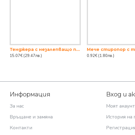
Тенджера с незалепващо покритие 24x10cm ЧЕРНО TANGO
Мече стиропор с 
15.07€
(29.47лв.)
0.92€
(1.80лв.)
Информация
Вход и а
За нас
Моят акаунт
Връщане и замяна
История на 
Контакти
Регистраци