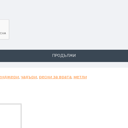
ПРОДЪЛЖИ
енджери
,
чадъри
,
ресни за врата
,
метли