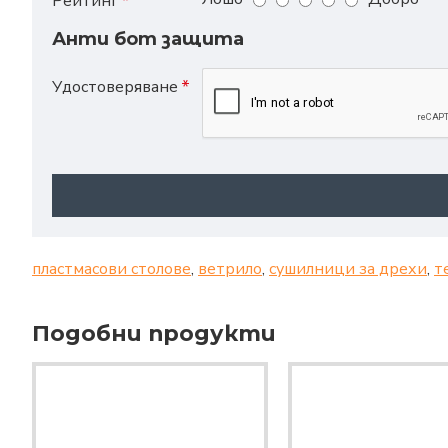
Рейтинг
Анти бот защита
Удостоверяване
пластмасови столове
,
ветрило
,
сушилници за дрехи
,
т
Подобни продукти