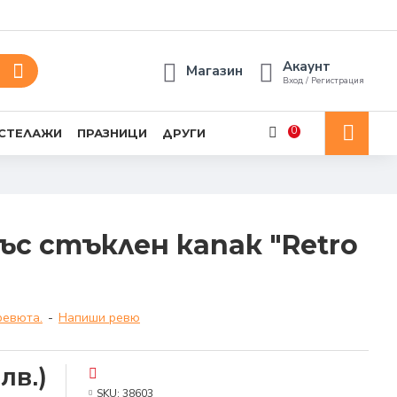
Акаунт
Магазин
Вход / Регистрация
0
 СТЕЛАЖИ
ПРАЗНИЦИ
ДРУГИ
ъс стъклен капак "Retro
ревюта.
-
Напиши ревю
лв.)
SKU:
38603