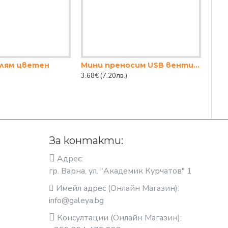
олям цветен
Мини преносим USB вентилатор – акумулаторен
3.68€
(7.20лв.)
1.68
За контакти:
Адрес:
гр. Варна, ул. "Академик Курчатов" 1
Имейл адрес (Онлайн Магазин):
info@galeya.bg
Консултации (Онлайн Магазин):