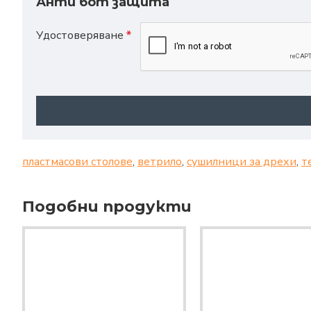
Анти бот защита
Удостоверяване
пластмасови столове
,
ветрило
,
сушилници за дрехи
,
т
Подобни продукти