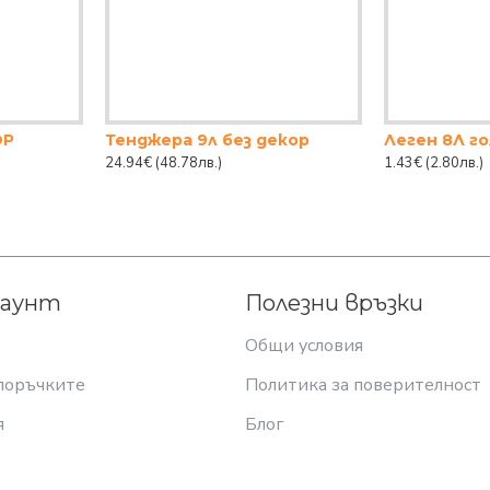
ОР
Тенджера 9л без декор
Леген 8Л г
24.94€
(48.78лв.)
1.43€
(2.80лв.)
каунт
Полезни връзки
Общи условия
поръчките
Политика за поверителност
я
Блог