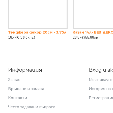
Тенджера декор 20см - 3,75л
Казан 14л- БЕЗ ДЕК
18.44€
(36.07лв.)
28.57€
(55.88лв.)
Информация
Вход и а
За нас
Моят акаунт
Връщане и замяна
История на 
Контакти
Регистраци
Често задавани въпроси