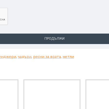
ПРОДЪЛЖИ
енджери
,
чадъри
,
ресни за врата
,
метли