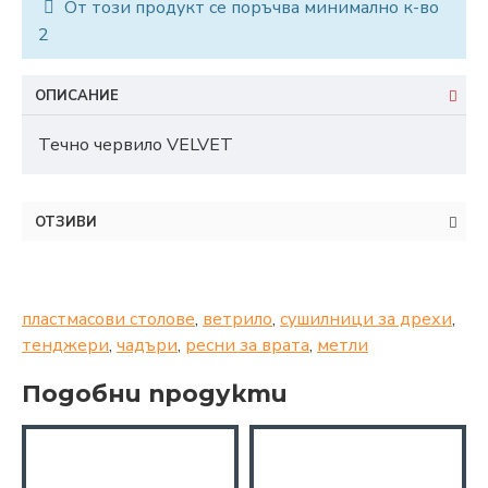
От този продукт се поръчва минимално к-во
2
ОПИСАНИЕ
Течно червило VELVET
ОТЗИВИ
пластмасови столове
,
ветрило
,
сушилници за дрехи
,
тенджери
,
чадъри
,
ресни за врата
,
метли
Подобни продукти