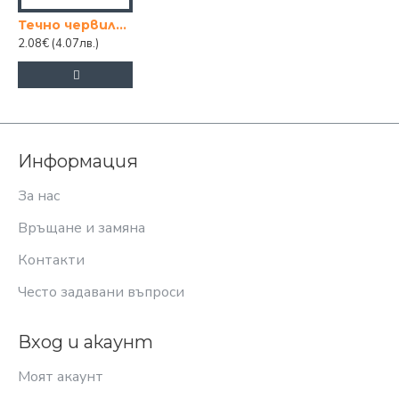
Течно червило VELVET
2.08€
(4.07лв.)
Информация
За нас
Връщане и замяна
Контакти
Често задавани въпроси
Вход и акаунт
Моят акаунт