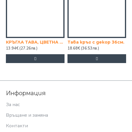
КРЪГЛА ТАВА, ЦВЕТНА ПЛИТКА, Ф32, H5
Тава кръг с декор 36см.
13.94€
(27.26лв.)
18.68€
(36.53лв.)
1
Информация
За нас
Връщане и замяна
Контакти