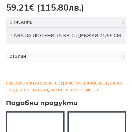
59.21€
(115.80лв.)
ОПИСАНИЕ
TAВА ЗА ЛЮТЕНИЦА КР. С ДРЪЖКИ 21/55 СМ
ОТЗИВИ
пластмасови столове
,
ветрило
,
сушилници за дрехи
,
тенджери
,
чадъри
,
ресни за врата
,
метли
Подобни продукти