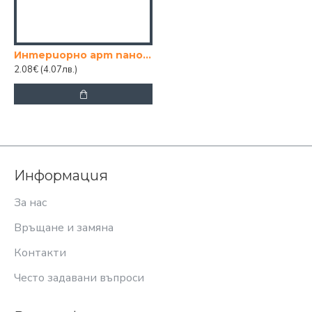
Интериорно арт пано за стена 60х60 см „Silk & Gold Elegance“
2.08€
(4.07лв.)
Информация
За нас
Връщане и замяна
Контакти
Често задавани въпроси