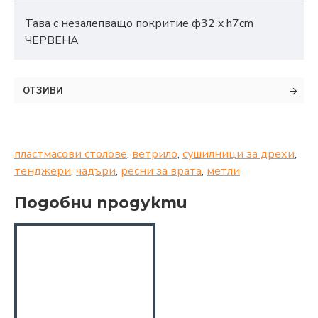
Тава с незалепващо покритие ф32 x h7cm
ЧЕРВЕНА
ОТЗИВИ
пластмасови столове
,
ветрило
,
сушилници за дрехи
,
тенджери
,
чадъри
,
ресни за врата
,
метли
Подобни продукти