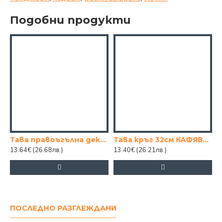
Подобни продукти
Тава правоъгълна декор CIRCLE 36см
Тава кръг 32см КАФЯВА TANGO
13.64€
(26.68лв.)
13.40€
(26.21лв.)
1
ПОСЛЕДНО РАЗГЛЕЖДАНИ