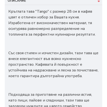
ОПИСАНИЕ
Кръглата тава "Tango" с размер 28 см в кафяв
цвят е отличен избор за Вашата кухня.
Изработена от висококачествен материал, тя
осигурява равномерно разпределение на
топлината за перфектни кулинарни резултати.
Със своя стилен и изчистен дизайн, тази тава ще
внесе елегантност във всяко кухненско
пространство. Кафявата й повърхност е
устойчива на надраскване и лесна за почистване,
което гарантира дълготрайна употреба.
Подходяща за приготвяне на различни ястия,
като пици, пайове и сладкиши, тази тава ще
задоволи нуждите на цялото семейство.