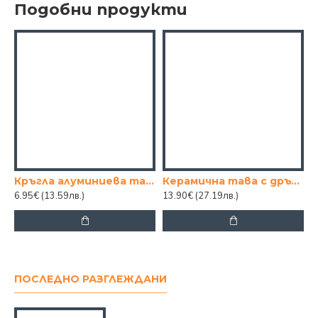
Подобни продукти
Кръгла алуминиева тава 38см.
Керамична тава с дръжки Сиво каре, овал 27,3/16,5/5см.
6.95€
(13.59лв.)
13.90€
(27.19лв.)
1
ПОСЛЕДНО РАЗГЛЕЖДАНИ