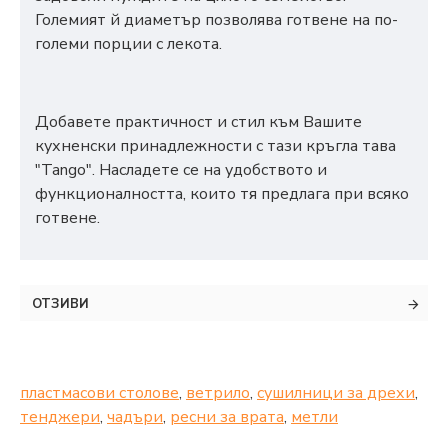
Големият й диаметър позволява готвене на по-
големи порции с лекота.
Добавете практичност и стил към Вашите
кухненски принадлежности с тази кръгла тава
"Tango". Насладете се на удобството и
функционалността, които тя предлага при всяко
готвене.
ОТЗИВИ
пластмасови столове
,
ветрило
,
сушилници за дрехи
,
тенджери
,
чадъри
,
ресни за врата
,
метли