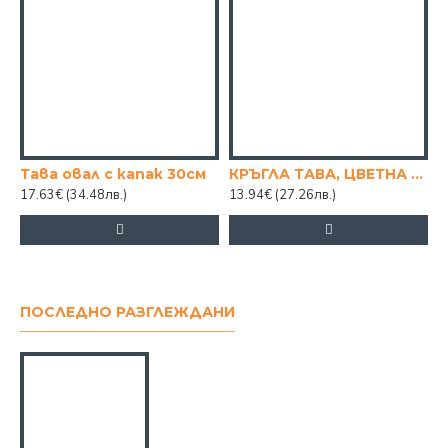
Тава овал с капак 30см
КРЪГЛА ТАВА, ЦВЕТНА ПЛИТКА, Ф32, H5
17.63€
(34.48лв.)
13.94€
(27.26лв.)
2
ПОСЛЕДНО РАЗГЛЕЖДАНИ