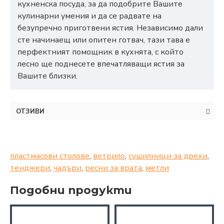
кухненска посуда, за да подобрите Вашите
кулинарни умения и да се радвате на
безупречно приготвени ястия. Независимо дали
сте начинаещ или опитен готвач, тази тава е
перфектният помощник в кухнята, с който
лесно ще поднесете впечатляващи ястия за
Вашите близки.
ОТЗИВИ
пластмасови столове
,
ветрило
,
сушилници за дрехи
,
тенджери
,
чадъри
,
ресни за врата
,
метли
Подобни продукти