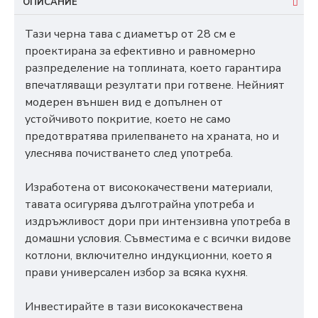
ОПИСАНИЕ
Тази черна тава с диаметър от 28 см е
проектирана за ефективно и равномерно
разпределение на топлината, което гарантира
впечатляващи резултати при готвене. Нейният
модерен външен вид е допълнен от
устойчивото покритие, което не само
предотвратява прилепването на храната, но и
улеснява почистването след употреба.
Изработена от висококачествени материали,
тавата осигурява дълготрайна употреба и
издръжливост дори при интензивна употреба в
домашни условия. Съвместима е с всички видове
котлони, включително индукционни, което я
прави универсален избор за всяка кухня.
Инвестирайте в тази висококачествена