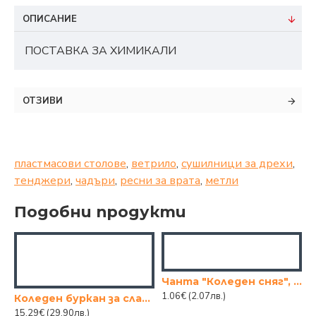
ОПИСАНИЕ
ПОСТАВКА ЗА ХИМИКАЛИ
ОТЗИВИ
пластмасови столове
,
ветрило
,
сушилници за дрехи
,
тенджери
,
чадъри
,
ресни за врата
,
метли
Подобни продукти
Чанта "Коледен сняг", червена 20/8/25
1.06€
(2.07лв.)
Коледен буркан за сладки - Снежен човек 30СМ.
15.29€
(29.90лв.)