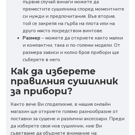
първия случай винаги можете да
преместите сушилника според моментните
си нужди и предпочитания. Във втория,
той се закрепя на гърба на плота или на
друго място посредством винтове.
Размер
– можете да откриете както малки
и компактни, така и по-големи модели. От
размера зависи и колко броя прибори ще
съберете в него.
Как да изберете
правилния сушилник
за прибори?
Както вече Ви споделихме, в нашия онлайн
магазин ще откриете голямо разнообразие от
поставки за сушене и различни аксесоари. Преди
да изберете своя нов сушилник, ние Ви
съветваме да обърнете внимание на: