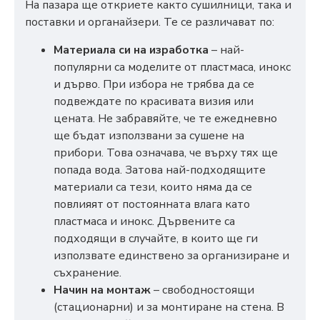
На пазара ще откриете както сушилници, така и
поставки и органайзери. Те се различават по:
Материала си на изработка
– най-
популярни са моделите от пластмаса, инокс
и дърво. При избора не трябва да се
подвеждате по красивата визия или
цената. Не забравяйте, че те ежедневно
ще бъдат използвани за сушене на
прибори. Това означава, че върху тях ще
попада вода. Затова най-подходящите
материали са тези, които няма да се
повлияят от постоянната влага като
пластмаса и инокс. Дървените са
подходящи в случайте, в които ще ги
използвате единствено за организиране и
съхранение.
Начин на монтаж
– свободностоящи
(стационарни) и за монтиране на стена. В