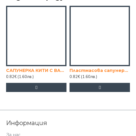
САПУНЕРКА КИТИ С ВАКУУМ
Пластмасова сапунерка за мивка с вакуум.
0.82€
(1.60лв.)
0.82€
(1.60лв.)
4
Информация
За нас