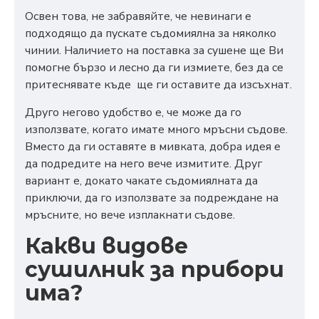
Освен това, не забравяйте, че невинаги е
подходящо да пускате съдомиялна за няколко
чинии. Наличието на поставка за сушене ще Ви
помогне бързо и лесно да ги измиете, без да се
притеснявате къде ще ги оставите да изсъхнат.
Друго негово удобство е, че може да го
използвате, когато имате много мръсни съдове.
Вместо да ги оставяте в мивката, добра идея е
да подредите на него вече измитите. Друг
вариант е, докато чакате съдомиялната да
приключи, да го използвате за подреждане на
мръсните, но вече изплакнати съдове.
Какви видове
сушилник за прибори
има?