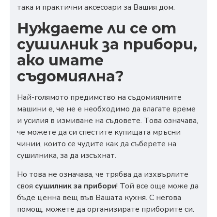
така и практични аксесоари за Вашия дом.
Нуждаете ли се от
сушилник за прибори,
ако имате
съдомиялна?
Най-голямото предимство на съдомиялните
машини е, че не е необходимо да влагате време
и усилия в измиване на съдовете. Това означава,
че можете да си спестите купищата мръсни
чинии, които се чудите как да съберете на
сушилника, за да изсъхнат.
Но това не означава, че трябва да изхвърлите
своя
сушилник за прибори
! Той все още може да
бъде ценна вещ във Вашата кухня. С негова
помощ, можете да организирате приборите си.