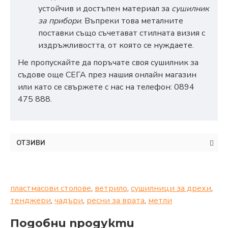
устойчив и достъпен материал за
сушилник
за прибори
. Въпреки това металните
поставки също съчетават стилната визия с
издръжливостта, от която се нуждаете.
Не пропускайте да поръчате своя сушилник за
съдове още СЕГА през нашия онлайн магазин
или като се свържете с нас на телефон: 0894
475 888.
ОТЗИВИ
пластмасови столове
,
ветрило
,
сушилници за дрехи
,
тенджери
,
чадъри
,
ресни за врата
,
метли
Подобни продукти