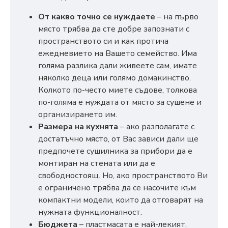
От какво точно се нуждаете
– на първо
място трябва да сте добре запознати с
пространството си и как протича
ежедневието на Вашето семейство. Има
голяма разлика дали живеете сам, имате
няколко деца или голямо домакинство.
Колкото по-често миете съдове, толкова
по-голяма е нуждата от място за сушене и
организирането им.
Размера на кухнята
– ако разполагате с
достатъчно място, от Вас зависи дали ще
предпочете сушилника за прибори да е
монтиран на стената или да е
свободностоящ. Но, ако пространството Ви
е ограничено трябва да се насочите към
компактни модели, които да отговарят на
нужната функционалност.
Бюджета
– пластмасата е най-лекият,