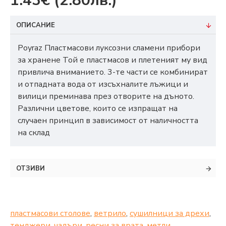
1.43€
(2.80лв.)
ОПИСАНИЕ
Poyraz Пластмасови луксозни сламени прибори
за хранене Той е пластмасов и плетеният му вид
привлича вниманието. 3-те части се комбинират
и отпадната вода от изсъхналите лъжици и
вилици преминава през отворите на дъното.
Различни цветове, които се изпращат на
случаен принцип в зависимост от наличността
на склад
ОТЗИВИ
пластмасови столове
,
ветрило
,
сушилници за дрехи
,
тенджери
,
чадъри
,
ресни за врата
,
метли