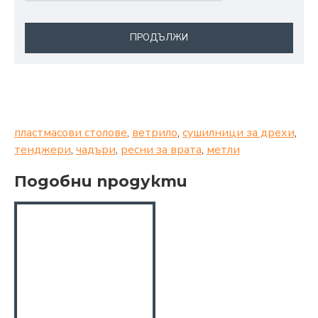
ПРОДЪЛЖИ
пластмасови столове
,
ветрило
,
сушилници за дрехи
,
тенджери
,
чадъри
,
ресни за врата
,
метли
Подобни продукти