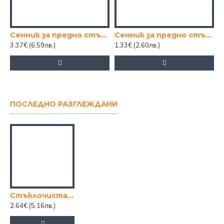
Сенник за предно стъкло 110x60 см.
Сенник за предно стъкло 130см х 60cm
3.37€
(6.59лв.)
1.33€
(2.60лв.)
0
ПОСЛЕДНО РАЗГЛЕЖДАНИ
Стъклочистач ZAM.168
2.64€
(5.16лв.)