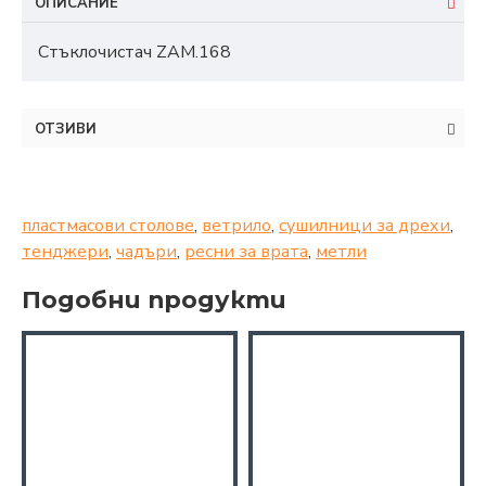
ОПИСАНИЕ
Стъклочистач ZAM.168
ОТЗИВИ
пластмасови столове
,
ветрило
,
сушилници за дрехи
,
тенджери
,
чадъри
,
ресни за врата
,
метли
Подобни продукти