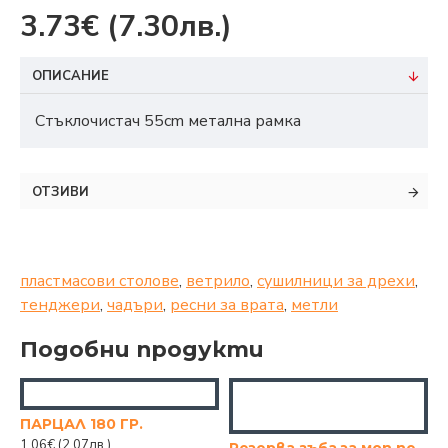
3.73€
(7.30лв.)
ОПИСАНИЕ
Стъклочистач 55cm метaлна рамка
ОТЗИВИ
пластмасови столове
,
ветрило
,
сушилници за дрехи
,
тенджери
,
чадъри
,
ресни за врата
,
метли
Подобни продукти
ПАРЦАЛ 180 ГР.
1.06€
(2.07лв.)