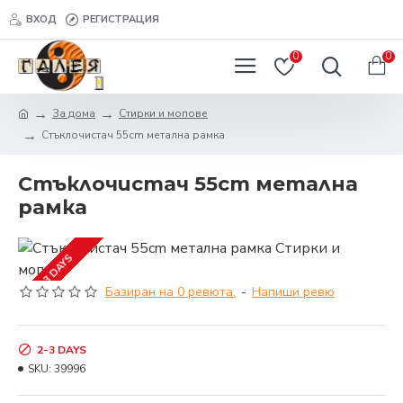
ВХОД
РЕГИСТРАЦИЯ
0
0
За дома
Стирки и мопове
Стъклочистач 55cm метaлна рамка
Стъклочистач 55cm метaлна
рамка
2-3 DAYS
Базиран на 0 ревюта.
-
Напиши ревю
2-3 DAYS
SKU:
39996