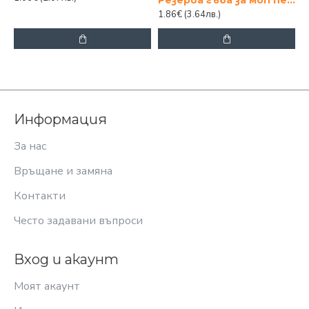
Резерва гъба за моп пеперуда 28cm.
1.86€
(3.64лв.)
Информация
За нас
Връщане и замяна
Контакти
Често задавани въпроси
Вход и акаунт
Моят акаунт