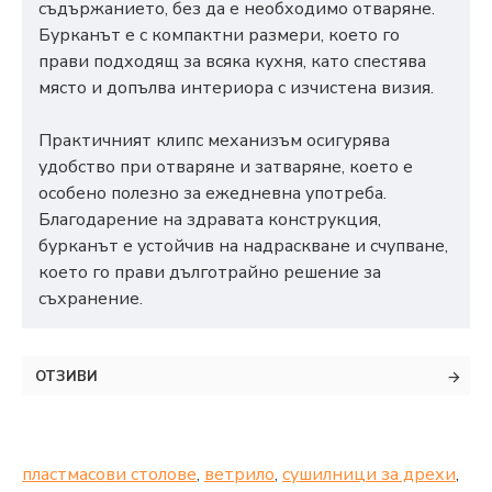
съдържанието, без да е необходимо отваряне.
Бурканът е с компактни размери, което го
прави подходящ за всяка кухня, като спестява
място и допълва интериора с изчистена визия.
Практичният клипс механизъм осигурява
удобство при отваряне и затваряне, което е
особено полезно за ежедневна употреба.
Благодарение на здравата конструкция,
бурканът е устойчив на надраскване и счупване,
което го прави дълготрайно решение за
съхранение.
ОТЗИВИ
пластмасови столове
,
ветрило
,
сушилници за дрехи
,