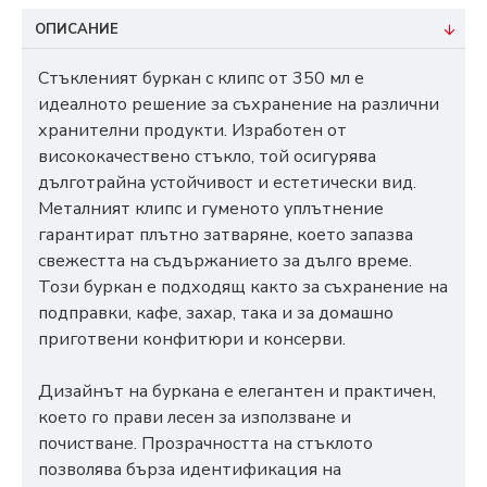
ОПИСАНИЕ
Стъкленият буркан с клипс от 350 мл е
идеалното решение за съхранение на различни
хранителни продукти. Изработен от
висококачествено стъкло, той осигурява
дълготрайна устойчивост и естетически вид.
Металният клипс и гуменото уплътнение
гарантират плътно затваряне, което запазва
свежестта на съдържанието за дълго време.
Този буркан е подходящ както за съхранение на
подправки, кафе, захар, така и за домашно
приготвени конфитюри и консерви.
Дизайнът на буркана е елегантен и практичен,
което го прави лесен за използване и
почистване. Прозрачността на стъклото
позволява бърза идентификация на