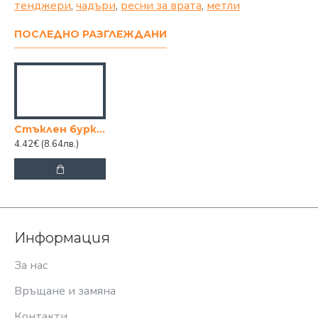
тенджери
,
чадъри
,
ресни за врата
,
метли
ПОСЛЕДНО РАЗГЛЕЖДАНИ
Стъклен буркан с клипс, 350 ml
4.42€
(8.64лв.)
Информация
За нас
Връщане и замяна
Контакти