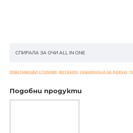
СПИРАЛА ЗА ОЧИ ALL IN ONE
пластмасови столове
,
ветрило
,
сушилници за дрехи
,
т
Подобни продукти