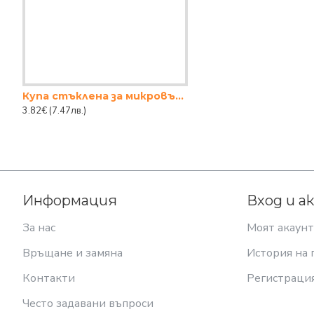
Купа стъклена за микровълнова 1040мл
3.82€
(7.47лв.)
Информация
Вход и а
За нас
Моят акаунт
Връщане и замяна
История на 
Контакти
Регистраци
Често задавани въпроси