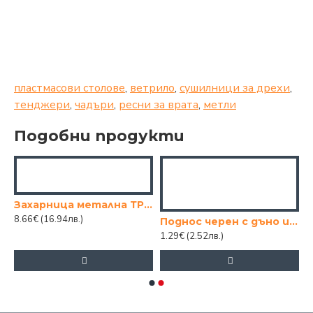
пластмасови столове
,
ветрило
,
сушилници за дрехи
,
тенджери
,
чадъри
,
ресни за врата
,
метли
Подобни продукти
 ЗА ЧЕР. ПИПЕР, 11 СМ
Захарница метална ТР 12/10
8.66€
(16.94лв.)
Поднос черен с дъно имитация на дърво 18х26
1.29€
(2.52лв.)