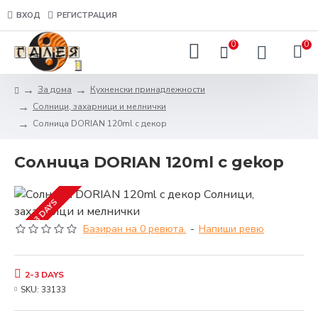
ВХОД
РЕГИСТРАЦИЯ
0
0
За дома
Кухненски принадлежности
Солници, захарници и мелнички
Солница DORIAN 120ml с декор
Солница DORIAN 120ml с декор
2-3 DAYS
Базиран на 0 ревюта.
-
Напиши ревю
2-3 DAYS
SKU:
33133