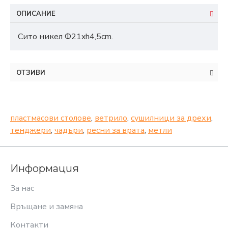
ОПИСАНИЕ
Сито никел Ф21xh4,5cm.
ОТЗИВИ
пластмасови столове
,
ветрило
,
сушилници за дрехи
,
тенджери
,
чадъри
,
ресни за врата
,
метли
Информация
За нас
Връщане и замяна
Контакти