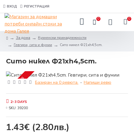
ВХОД
РЕГИСТРАЦИЯ
0
0
За дома
Кухненски принадлежности
Гевгири, сита и фунии
Сито никел Ф21xh4,5cm.
Сито никел Ф21xh4,5cm.
2-3 DAYS
Базиран на 0 ревюта.
-
Напиши ревю
2-3 DAYS
SKU:
39200
1.43€
(2.80лв.)