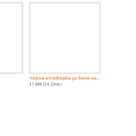
Черна етажерка за баня на 2 нива с бамбук
17.48€
(34.19лв.)