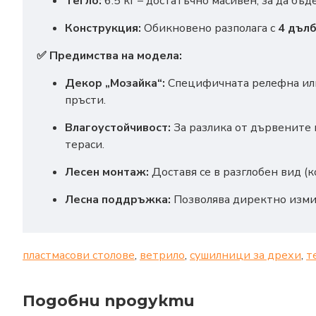
Тегло:
6.5 кг – достатъчно масивен, за да бъ
Конструкция:
Обикновено разполага с
4 дъл
✅ Предимства на модела:
Декор „Мозайка“:
Специфичната релефна или
пръсти.
Влагоустойчивост:
За разлика от дървените ш
тераси.
Лесен монтаж:
Доставя се в разглобен вид (к
Лесна поддръжка:
Позволява директно измив
пластмасови столове
,
ветрило
,
сушилници за дрехи
,
т
Подобни продукти