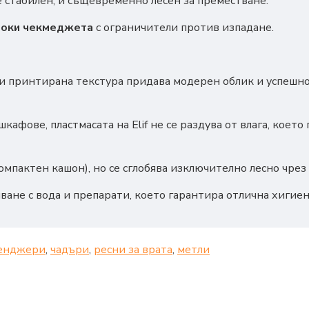
де стабилен, и същевременно лесен за преместване.
боки чекмеджета
с ограничители против изпадане.
 принтирана текстура придава модерен облик и успешно
кафове, пластмасата на Elif не се раздува от влага, коет
омпактен кашон), но се сглобява изключително лесно чрез
ане с вода и препарати, което гарантира отлична хигиен
енджери
,
чадъри
,
ресни за врата
,
метли