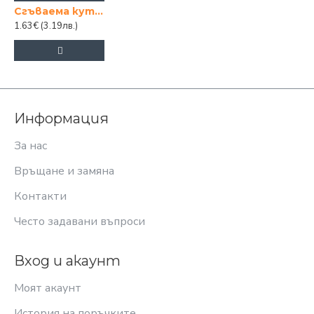
Сгъваема кутия с пандела малка
1.63€
(3.19лв.)
Информация
За нас
Връщане и замяна
Контакти
Често задавани въпроси
Вход и акаунт
Моят акаунт
История на поръчките