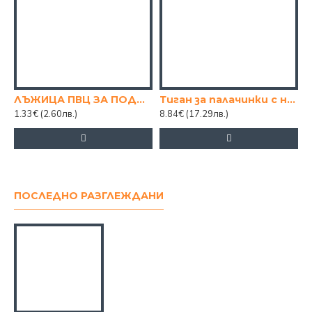
ЛЪЖИЦА ПВЦ ЗА ПОДПРАВКИ
Тиган за палачинки с незалепващо покритие 28cm КАФЯВ
Ч
1.33€
(2.60лв.)
8.84€
(17.29лв.)
2
ПОСЛЕДНО РАЗГЛЕЖДАНИ