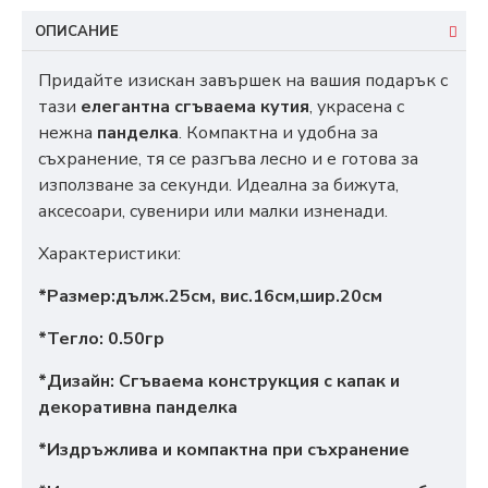
ОПИСАНИЕ
Придайте изискан завършек на вашия подарък с
тази
елегантна сгъваема кутия
, украсена с
нежна
панделка
. Компактна и удобна за
съхранение, тя се разгъва лесно и е готова за
използване за секунди. Идеална за бижута,
аксесоари, сувенири или малки изненади.
Характеристики:
*Размер:дълж.25см, вис.16см,шир.20см
*Тегло: 0.50гр
*Дизайн:
Сгъваема конструкция с капак и
декоративна панделка
*Издръжлива и компактна при съхранение