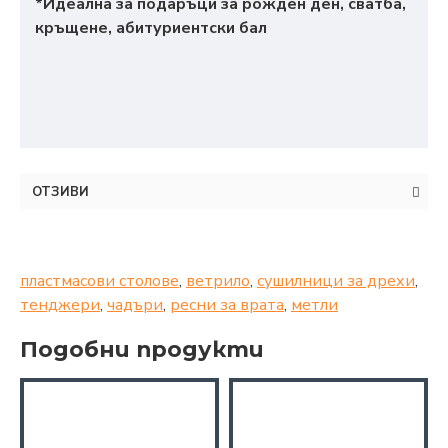
*Идеална за подаръци за рожден ден, сватба,
кръщене, абитуриентски бал
ОТЗИВИ
пластмасови столове
,
ветрило
,
сушилници за дрехи
,
тенджери
,
чадъри
,
ресни за врата
,
метли
Подобни продукти