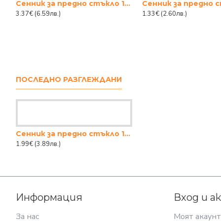
Сенник за предно стъкло 110x60 см.
3.37€
(6.59лв.)
1.33€
(2.60лв.)
ПОСЛЕДНО РАЗГЛЕЖДАНИ
Сенник за предно стъкло 130x60см
1.99€
(3.89лв.)
Информация
Вход и а
За нас
Моят акаунт