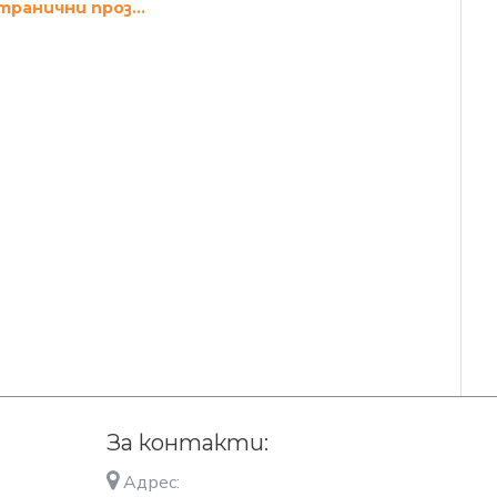
Сенник за странични прозорци - сиви 2 бр.
За контакти:
Адрес: