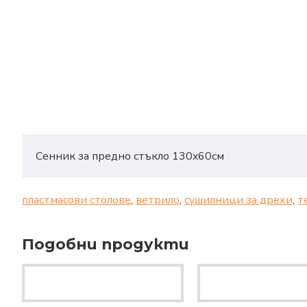
Сенник за предно стъкло 130x60см
пластмасови столове
,
ветрило
,
сушилници за дрехи
,
т
Подобни продукти