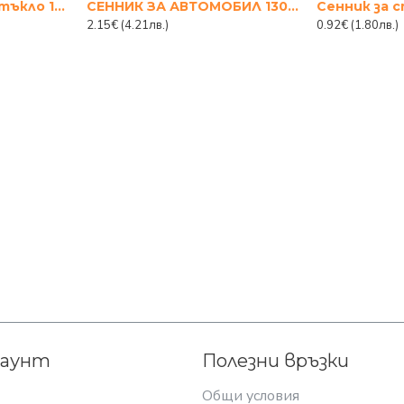
Сенник за предно стъкло 130см х 60cm
СЕННИК ЗА АВТОМОБИЛ 130X60CM С КАРТИНКА
2.15€
(4.21лв.)
0.92€
(1.80лв.)
каунт
Полезни връзки
Общи условия