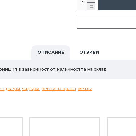
ОПИСАНИЕ
ОТЗИВИ
ринцип в зависимост от наличността на склад
енджери
,
чадъри
,
ресни за врата
,
метли