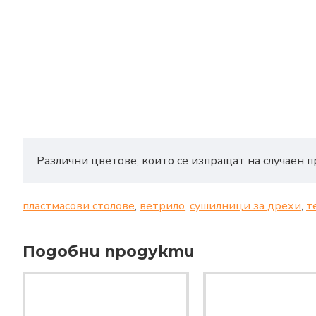
Различни цветове, които се изпращат на случаен п
пластмасови столове
,
ветрило
,
сушилници за дрехи
,
т
Подобни продукти