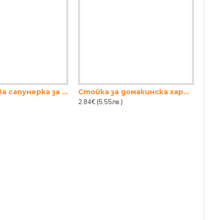
Пластмасова сапунерка за мивка с вакуум.
Стойка за домакинска хартия черна
2.84€
(5.55лв.)