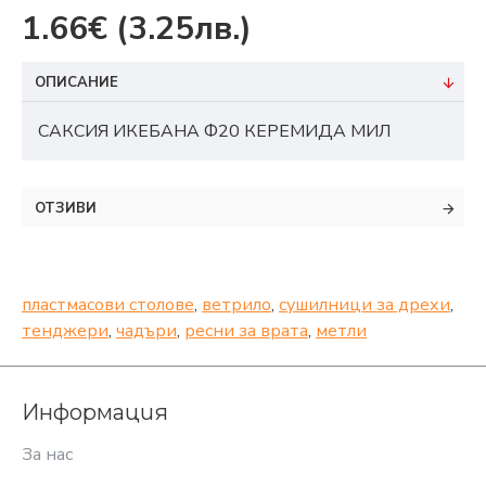
1.66€
(3.25лв.)
ОПИСАНИЕ
САКСИЯ ИКЕБАНА Ф20 КЕРЕМИДА МИЛ
ОТЗИВИ
пластмасови столове
,
ветрило
,
сушилници за дрехи
,
тенджери
,
чадъри
,
ресни за врата
,
метли
Информация
За нас