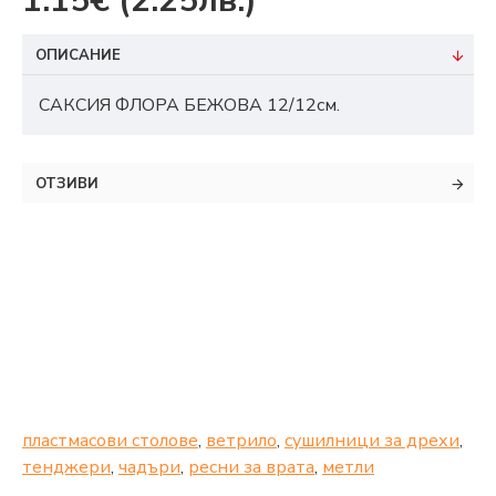
1.15€
(2.25лв.)
ОПИСАНИЕ
САКСИЯ ФЛОРА БЕЖОВА 12/12см.
ОТЗИВИ
пластмасови столове
,
ветрило
,
сушилници за дрехи
,
тенджери
,
чадъри
,
ресни за врата
,
метли