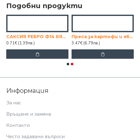
Подобни продукти
А
САКСИЯ РЕБРО Ф14 БЯЛА, МИЛ
Преса за картофи и ябълки 3в1
0.71€
(1.39лв.)
3.47€
(6.79лв.)
Информация
За нас
Връщане и замяна
Контакти
Често задавани въпроси