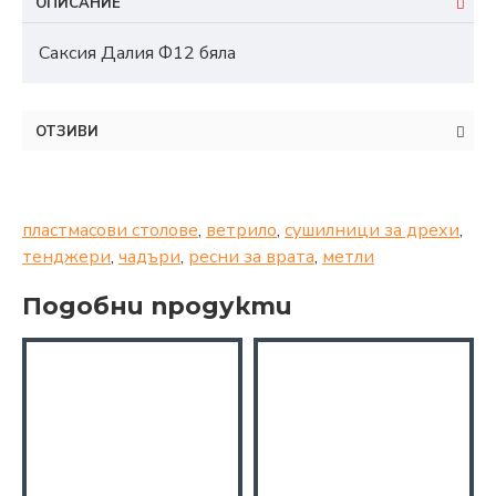
ОПИСАНИЕ
Саксия Далия Ф12 бяла
ОТЗИВИ
пластмасови столове
,
ветрило
,
сушилници за дрехи
,
тенджери
,
чадъри
,
ресни за врата
,
метли
Подобни продукти