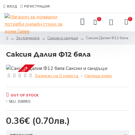
ВХОД
РЕГИСТРАЦИЯ
0
0
За градината
Саксии и сандъци
Саксия Далия Ф12 бяла
Саксия Далия Ф12 бяла
OUT OF STOCK
Базиран на 0 ревюта.
-
Напиши ревю
OUT OF STOCK
SKU:
308950
0.36€
(0.70лв.)