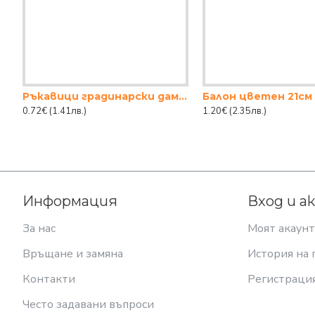
Ръкавици градинарски дам.цветя
Балон цветен 21см
0.72€
(1.41лв.)
1.20€
(2.35лв.)
Информация
Вход и а
За нас
Моят акаунт
Връщане и замяна
История на 
Контакти
Регистраци
Често задавани въпроси