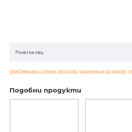
Розетка пвц
пластмасови столове
,
ветрило
,
сушилници за дрехи
,
т
Подобни продукти